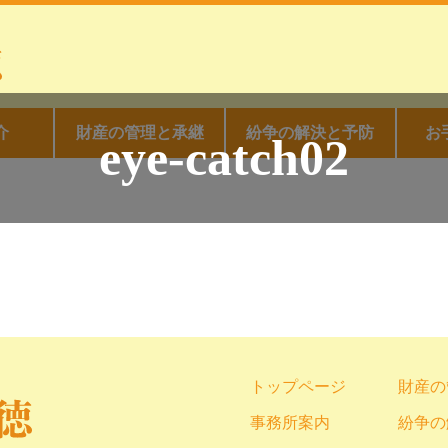
介
財産の管理と承継
紛争の解決と予防
お
eye-catch02
トップページ
財産の
事務所案内
紛争の