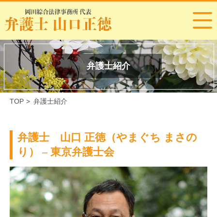
弁護士紹介
TOP
>
弁護士紹介
弁護士 山口 正徳（やまぐち まさの
り） – 東京弁護士会