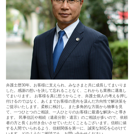
弁護士歴30年。お客様に支えられ、みなさまと共に成長してまいりま
した。感謝の想いを決して忘れることなく、これからも業務に邁進し
てまいります。 お客様を真に想うからこそ、弁護士個人の考えを押し
付けるのではなく、あくまでお客様の意向を汲んだ方向性で解決策を
ご提示いたします。柔軟に検討し、また多角的な方面から物事を見
て、一つひとつのご相談、一人ひとりのお客様に最適な解決へと導き
ます。 民事信託や相続（遺産分割・遺言）のご相談が多いので、依頼
者の方と長くお付き合いさせていただくこともございます。信頼に値
する人間でいられるよう、信頼関係を第一に、誠実な対応を心がけて
います。どのようなご相談でも、お問い合わせください。