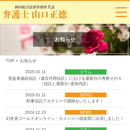
お知らせ
TOP
>
お知らせ
2025.01.11
コラム
受益者連続信託（遺言代用信託）における遺留分の考察その５
（信託と遺留分ｰ道垣内説）
2025.01.11
NEWS
民事信託アカデミーで講師をいたします！
2024.12.13
NEWS
幻冬舎ゴールドオンライン・カメハメハ俱楽部に出演しました！
2024.11.22
コラム